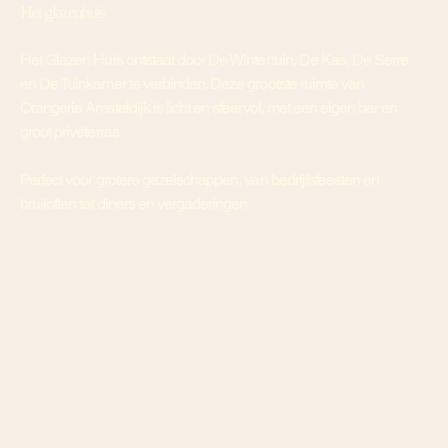
Het glazenhuis
Het Glazen Huis ontstaat door De Wintertuin, De Kas, De Serre
en De Tuinkamer te verbinden. Deze grootste ruimte van
Orangerie Amsteldijk is licht en sfeervol, met een eigen bar en
groot privéterras.
Perfect voor grotere gezelschappen, van bedrijfsfeesten en
bruiloften tot diners en vergaderingen.