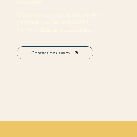
Direct contact
Onze ervaren evenementmanagers denken
graag me je mee. Bel ons op
020 22 11
505
of mail
info@orangerieamsteldijk.nl
Contact ons team