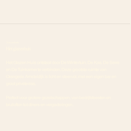
Zaalcombinatie
Het glazenhuis
Het Glazen Huis ontstaat door De Wintertuin, De Kas, De Serre
en De Tuinkamer te verbinden. Deze grootste ruimte van
Orangerie Amsteldijk is licht en sfeervol, met een eigen bar en
groot privéterras.
Perfect voor grotere gezelschappen, van bedrijfsfeesten en
bruiloften tot diners en vergaderingen.