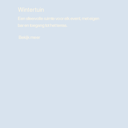
Wintertuin
Een sfeervolle ruimte voor elk event, met eigen
bar en toegang tot het terras.
Bekijk meer