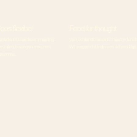
oos flexibel
Food for thought
ntatie tot boardroommeeting:
Van ochtendbreaks tot healthy lunch
hte zalen bewegen mee met
Wij zorgen dat iedereen scherp blijft.
gramma.