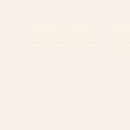
Vergaderen in het groen
Eindel
Laat je inspireren door het licht, de
Van prese
ruimte en het uitzicht van de Orangerie.
onze lic
jouw pro