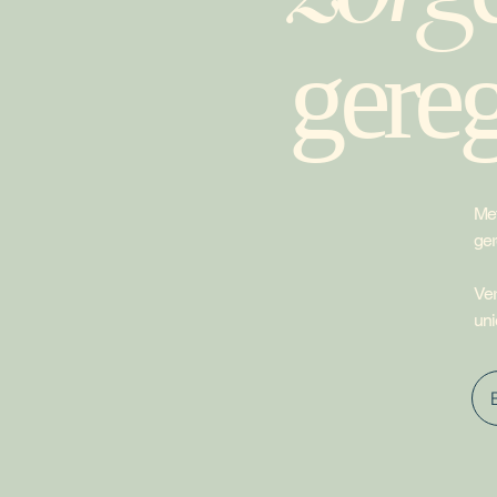
gere
Met
ger
Ver
uni