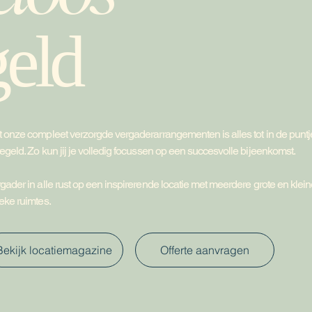
geld
 onze compleet verzorgde vergaderarrangementen is alles tot in de puntj
egeld. Zo kun jij je volledig focussen op een succesvolle bijeenkomst.
gader in alle rust op een inspirerende locatie met meerdere grote en klei
eke ruimtes.
Offerte aanvragen