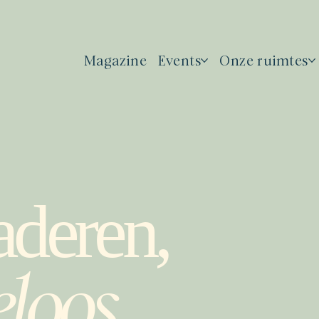
Magazine
Events
Onze ruimtes
aderen,
eloos