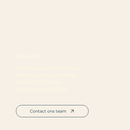
Direct contact
Onze ervaren evenementmanagers
denken graag me je mee. Bel ons
op
020 22 11 505
of mail
info@orangerieamsteldijk.nl
Contact ons team