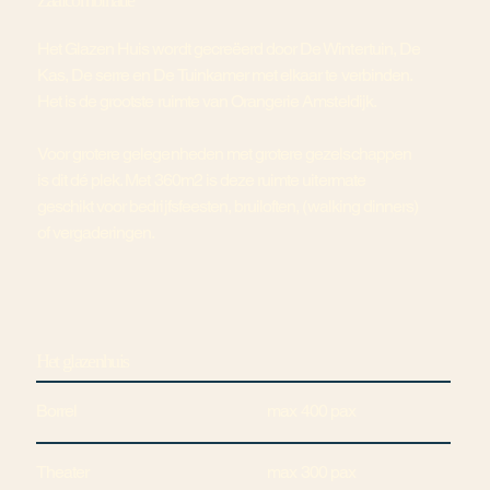
Zaalcombinatie
Het Glazen Huis wordt gecreëerd door De Wintertuin, De
Kas, De serre en De Tuinkamer met elkaar te verbinden.
Het is de grootste ruimte van Orangerie Amsteldijk.
Voor grotere gelegenheden met grotere gezelschappen
is dit dé plek. Met 360m2 is deze ruimte uitermate
geschikt voor bedrijfsfeesten, bruiloften, (walking dinners)
of vergaderingen.
Het glazenhuis
Borrel
max 400 pax
Theater
max 300 pax