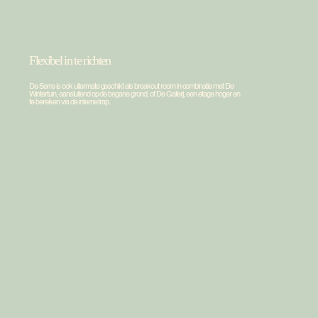
Faciliteiten
Serre
Flexibel in te richten
De Serre is ook uitermate geschikt als breakout room in combinatie met De
Wintertuin, aansluitend op de begane grond, of De Gallerij, een etage hoger en
te bereiken via de interne trap.
1
Privé terras
Het privé-terras is exclusief te bezoeken voor gasten. Een
sfeervolle buitenruimte met buitenbar.
2
Flexibel
De Kas is door de flexibele tussenwand gemakkelijk te
combineren met De Wintertuin en De Tuinkamer tot een