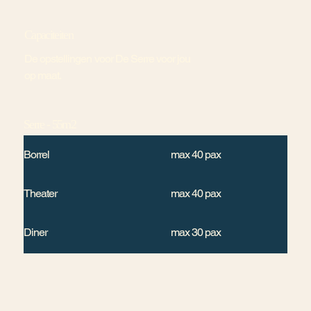
Capaciteiten
De opstellingen voor De Serre voor jou
op maat.
Serre - 55m2
Borrel
max 40 pax
Theater
max 40 pax
Diner
max 30 pax