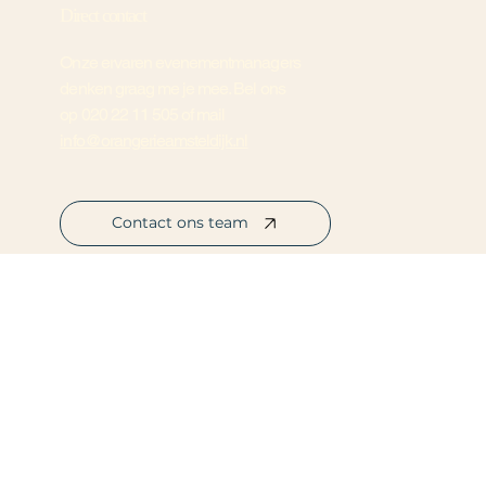
Direct contact
Onze ervaren evenementmanagers
denken graag me je mee. Bel ons
op
020 22 11 505
of mail
info@orangerieamsteldijk.nl
Contact ons team